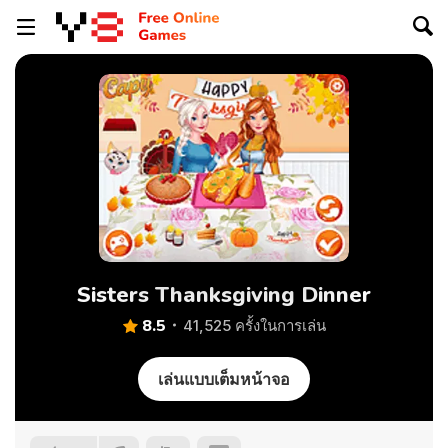
Sisters Thanksgiving Dinner
8.5
41,525 ครั้งในการเล่น
เล่นแบบเต็มหน้าจอ