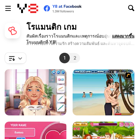
โรแมนติก เกม
สัมผัสเรื่องราวโรแมนติกและเหตุการณ์อบอุ่นหัวใจในเกม
แสดงมากขึ้น
โรแมนติกที่ Y8!
สำรวจเรื่องราวความรัก สร้างความสัมพันธ์ และค้นหาจุดจบที่
แสนสุขตลอดกาล
1
2