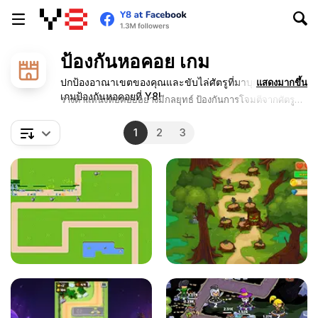
ป้องกันหอคอย เกม
ปกป้องอาณาเขตของคุณและขับไล่ศัตรูที่มาบุกโจมตีได้ใน
แสดงมากขึ้น
เกมป้องกันหอคอยที่ Y8!
วางตำแหน่งหอคอยอย่างมีกลยุทธ์ ป้องกันการโจมตีจากศัตรู
และปกป้องฐานของคุณให้ปลอดภัย เริ่มวางแผนป้องกันได้แล้ว
วันนี้!
1
2
3