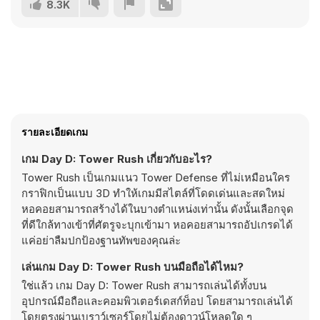
8.3K
รายละเอียดเกม
เกม Day D: Tower Rush เกี่ยวกับอะไร?
Tower Rush เป็นเกมแนว Tower Defense ที่ไม่เหมือนใคร
กราฟิกเป็นแบบ 3D ทำให้เกมมีสไตล์ที่โดดเด่นและสดใหม่
หอคอยสามารถสร้างได้ในบางตำแหน่งเท่านั้น ดังนั้นเลือกจุด
ที่ดีใกล้ทางเข้าที่ศัตรูจะบุกเข้ามา หอคอยสามารถอัปเกรดได้
แค่อย่าลืมปกป้องฐานทัพของคุณล่ะ
เล่นเกม Day D: Tower Rush บนมือถือได้ไหม?
ใช่แล้ว เกม Day D: Tower Rush สามารถเล่นได้ทั้งบน
อุปกรณ์มือถือและคอมพิวเตอร์เดสก์ท็อป โดยสามารถเล่นได้
โดยตรงผ่านเบราว์เซอร์โดยไม่ต้องดาวน์โหลดใด ๆ