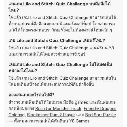
เล่นเกม Lilo and Stitch: Quiz Challenge บนมือถือได้
ไหม?
ใช่แล้ว เกม Lilo and Stitch: Quiz Challenge สามารถเล่นได้
ทั้งบนอุปกรณ์มือถือและคอมพิวเตอร์เดสก์ท็อป โดยสามารถ
เล่นได้โดยตรงผ่านเบราว์เซอร์โดยไม่ต้องดาวน์โหลดใด ๆ
เกม Lilo and Stitch: Quiz Challenge เล่นฟรีไหม?
ใช่แล้ว เกม Lilo and Stitch: Quiz Challenge เล่นฟรีบน Y8
และสามารถเล่นได้โดยตรงผ่านเบราว์เซอร์
เล่นเกม Lilo and Stitch: Quiz Challenge ในโหมดเต็ม
หน้าจอได้ไหม?
ใช่แล้ว เกม Lilo and Stitch: Quiz Challenge สามารถเล่นใน
โหมดเต็มหน้าจอเพื่อประสบการณ์ที่ดื่มด่ำยิ่งขึ้น
ลองเล่นเกมอะไรต่อไปดี?
สำรวจเกมเพิ่มเติมได้ในหมวด
มือถือ games
และค้นพบเกม
ยอดนิยมอย่าง
Brain for Monster Truck
,
Friendly Dragons
Coloring
,
Blockminer Run: 2 Player
และ
Bird Sort Puzzle
— ทั้งหมดสามารถเล่นได้ทันทีบน Y8 Games