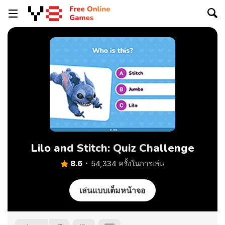
Lilo and Stitch: Quiz Challenge
8.6
54,334 ครั้งในการเล่น
เล่นแบบเต็มหน้าจอ