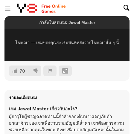
70
รายละเอียดเกม
เกม Jewel Master เกี่ยวกับอะไร?
ผู้อาวุโสผู้ชาญฉลาดท่านนี้กำลังออกเดินทางผจญภัยทั่ว
อาณาจักรของเขาเพื่อรวบรวมอัญมณีล้ำค่า เขาต้องการความ
ช่วยเหลือจากคุณในขณะที่เขาเชื่อมต่ออัญมณีเหล่านั้นในเกม