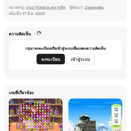
หมวดหมู่:
เกมอาร์เคดและคลาสสิค
ผู้พัฒนา:
Zygomatic
เพิ่มเมื่อ
17 มี.ค. 2020
ความคิดเห็น
กรุณาลงทะเบียนหรือเข้าสู่ระบบเพื่อแสดงความคิดเห็น
ลงทะเบียน
เข้าสู่ระบบ
เกมที่เกี่ยวข้อง