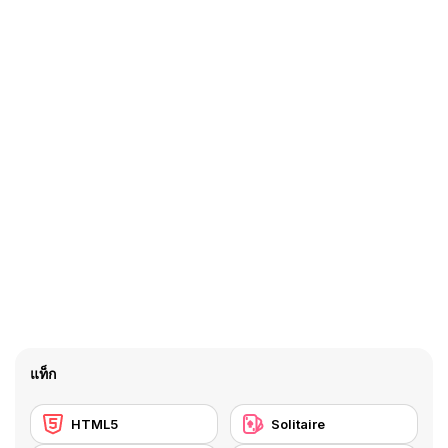
แท็ก
HTML5
Solitaire