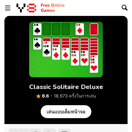
Classic Solitaire Deluxe
8.6
18,673 ครั้งในการเล่น
เล่นแบบเต็มหน้าจอ