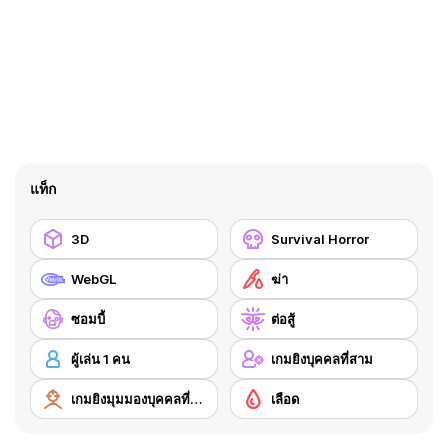
แท็ก
3D
Survival Horror
WebGL
ฆ่า
ซอมบี้
ต่อสู้
ผู้เล่น 1 คน
เกมยิงบุคคลที่สาม
เกมยิงมุมมองบุคคลที่หนึ่ง
เลือด