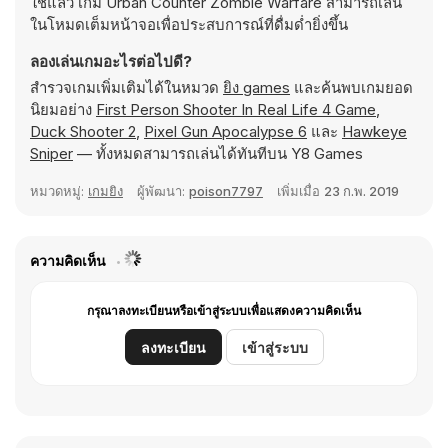
ใช่แล้ว เกม Urban Counter Zombie Warfare สามารถเล่น
ในโหมดเต็มหน้าจอเพื่อประสบการณ์ที่ดื่มด่ำยิ่งขึ้น
ลองเล่นเกมอะไรต่อไปดี?
สำรวจเกมเพิ่มเติมได้ในหมวด
ยิง games
และค้นพบเกมยอด
นิยมอย่าง
First Person Shooter In Real Life 4 Game
,
Duck Shooter 2
,
Pixel Gun Apocalypse 6
และ
Hawkeye
Sniper
— ทั้งหมดสามารถเล่นได้ทันทีบน Y8 Games
หมวดหมู่:
เกมยิง
ผู้พัฒนา:
poison7797
เพิ่มเมื่อ
23 ก.พ. 2019
ความคิดเห็น
กรุณาลงทะเบียนหรือเข้าสู่ระบบเพื่อแสดงความคิดเห็น
ลงทะเบียน
เข้าสู่ระบบ