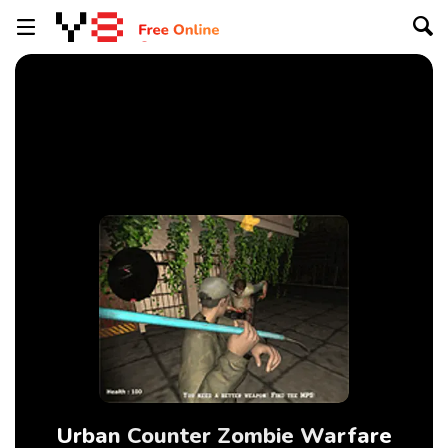
Urban Counter Zombie Warfare