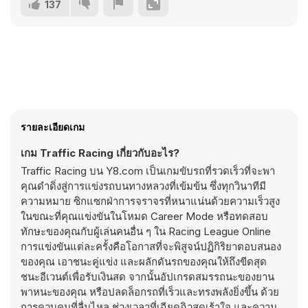
137
รายละเอียดเกม
เกม Traffic Racing เกี่ยวกับอะไร?
Traffic Racing บน Y8.com เป็นเกมขับรถที่รวดเร็วที่จะพา
คุณดำดิ่งสู่การแข่งรถบนทางหลวงที่เข้มข้น ซึ่งทุกวินาทีมี
ความหมาย ซิกแซกฝ่าการจราจรที่หนาแน่นด้วยความเร็วสูง
ในขณะที่คุณแข่งขันในโหมด Career Mode หรือทดสอบ
ทักษะของคุณกับผู้เล่นคนอื่น ๆ ใน Racing League Online
การแข่งขันแต่ละครั้งคือโอกาสที่จะพิสูจน์ปฏิกิริยาตอบสนอง
ของคุณ เอาชนะคู่แข่ง และผลักดันรถของคุณให้ถึงขีดสุด
ชนะอีเวนต์เพื่อรับเงินสด จากนั้นอัปเกรดสมรรถนะของยาน
พาหนะของคุณ หรือปลดล็อกรถที่เร็วและทรงพลังยิ่งขึ้น ด้วย
การควบคุมที่ลื่นไหล ช่วงเวลาที่เฉียดฉิวสุดเร้าใจ และความ