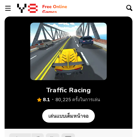
Traffic Racing
8.1
80,225 ครั้งในการเล่น
เล่นแบบเต็มหน้าจอ