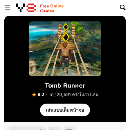
Tomb Runner
8.2
51,120,591 ครั้งในการเล่น
เล่นแบบเต็มหน้าจอ