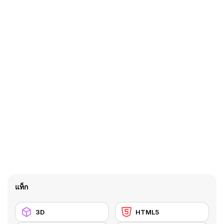
แท็ก
3D
HTML5