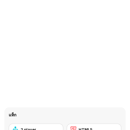
แท็ก
2 player
HTML5