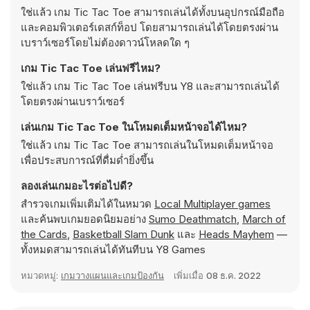
ใช่แล้ว เกม Tic Tac Toe สามารถเล่นได้ทั้งบนอุปกรณ์มือถือ
และคอมพิวเตอร์เดสก์ท็อป โดยสามารถเล่นได้โดยตรงผ่าน
เบราว์เซอร์โดยไม่ต้องดาวน์โหลดใด ๆ
เกม Tic Tac Toe เล่นฟรีไหม?
ใช่แล้ว เกม Tic Tac Toe เล่นฟรีบน Y8 และสามารถเล่นได้
โดยตรงผ่านเบราว์เซอร์
เล่นเกม Tic Tac Toe ในโหมดเต็มหน้าจอได้ไหม?
ใช่แล้ว เกม Tic Tac Toe สามารถเล่นในโหมดเต็มหน้าจอ
เพื่อประสบการณ์ที่ดื่มด่ำยิ่งขึ้น
ลองเล่นเกมอะไรต่อไปดี?
สำรวจเกมเพิ่มเติมได้ในหมวด
Local Multiplayer games
และค้นพบเกมยอดนิยมอย่าง
Sumo Deathmatch
,
March of
the Cards
,
Basketball Slam Dunk
และ
Heads Mayhem
—
ทั้งหมดสามารถเล่นได้ทันทีบน Y8 Games
หมวดหมู่:
เกมวางแผนและเกมป้องกัน
เพิ่มเมื่อ
08 ธ.ค. 2022