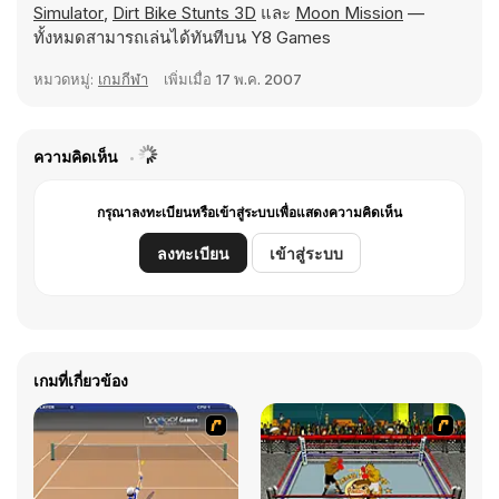
Simulator
,
Dirt Bike Stunts 3D
และ
Moon Mission
—
ทั้งหมดสามารถเล่นได้ทันทีบน Y8 Games
หมวดหมู่:
เกมกีฬา
เพิ่มเมื่อ
17 พ.ค. 2007
ความคิดเห็น
กรุณาลงทะเบียนหรือเข้าสู่ระบบเพื่อแสดงความคิดเห็น
ลงทะเบียน
เข้าสู่ระบบ
เกมที่เกี่ยวข้อง