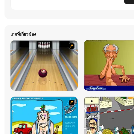
เกมที่เกี่ยวข้อง