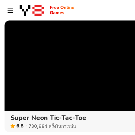
Super Neon Tic-Tac-Toe
6.8
730,984 ครั้งในการเล่น