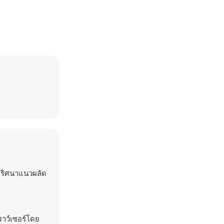
ปริศนาแนวผลัด
ราว์เซอร์โดย