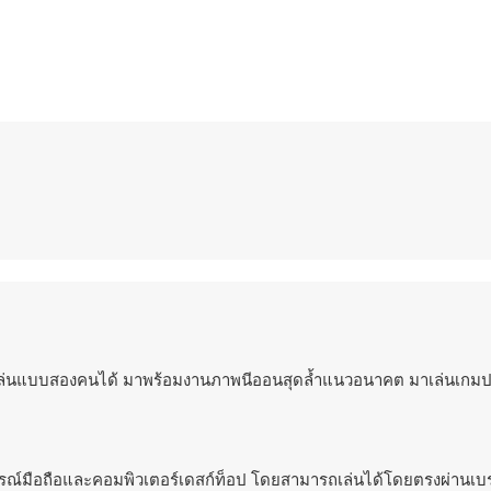
หรือเล่นแบบสองคนได้ มาพร้อมงานภาพนีออนสุดล้ำแนวอนาคต มาเล่นเกม
กรณ์มือถือและคอมพิวเตอร์เดสก์ท็อป โดยสามารถเล่นได้โดยตรงผ่านเบ