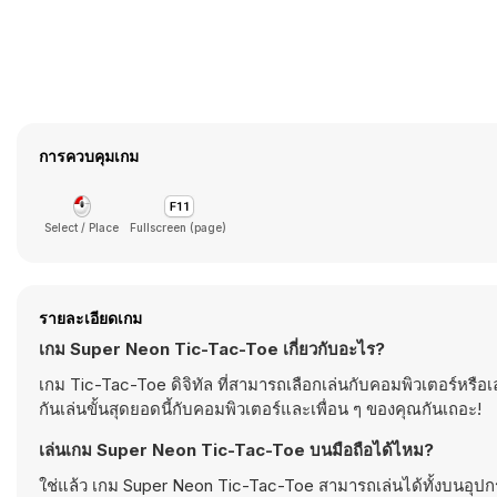
การควบคุมเกม
Select / Place
Fullscreen (page)
รายละเอียดเกม
เกม Super Neon Tic-Tac-Toe เกี่ยวกับอะไร?
เกม Tic-Tac-Toe ดิจิทัล ที่สามารถเลือกเล่นกับคอมพิวเตอร์
กันเล่นขั้นสุดยอดนี้กับคอมพิวเตอร์และเพื่อน ๆ ของคุณกันเถอะ!
เล่นเกม Super Neon Tic-Tac-Toe บนมือถือได้ไหม?
ใช่แล้ว เกม Super Neon Tic-Tac-Toe สามารถเล่นได้ทั้งบนอุป