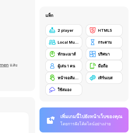
แท็ก
2 player
HTML5
Local Multiplayer
กระดาน
ทักษะเมาส์
ปริศนา
tmen
และ
ผู้เล่น 1 คน
มือถือ
หน้าจอสัมผัส
เทิร์นเบส
ใช้สมอง
เพิ่มเกมนี้ไปยังหน้าเว็บของคุณ
โดยการฝังโค้ดไลน์อย่างง่าย