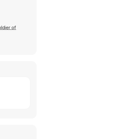
ldier of