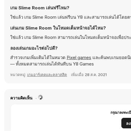
เกม Slime Room เล่นฟรีไหม?
ใช่แล้ว เกม Slime Room เล่นฟรีบน Y8 และสามารถเล่นได้โดยตร
เล่นเกม Slime Room ในโหมดเต็มหน้าจอได้ไหม?
ใช่แล้ว เกม Slime Room สามารถเล่นในโหมดเต็มหน้าจอเพื่อประสบก
ลองเล่นเกมอะไรต่อไปดี?
สำรวจเกมเพิ่มเติมได้ในหมวด
Pixel games
และค้นพบเกมยอดนิ
— ทั้งหมดสามารถเล่นได้ทันทีบน Y8 Games
หมวดหมู่:
เกมอาร์เคดและคลาสสิค
เพิ่มเมื่อ
28 ส.ค. 2021
ความคิดเห็น
กรุณาลงทะเบี
ลง