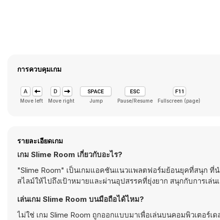
การควบคุมเกม
Move left
Move right
Jump
Pause/Resume
Fullscreen (page)
รายละเอียดเกม
เกม Slime Room เกี่ยวกับอะไร?
"Slime Room" เป็นเกมแอคชันแนวแพลตฟอร์มย้อนยุคที่สนุก ที่น
สไลม์ให้ไปถึงเป้าหมายและผ่านอุปสรรคที่ยุ่งยาก สนุกกับการเล่นเกมน
เล่นเกม Slime Room บนมือถือได้ไหม?
ไม่ใช่ เกม Slime Room ถูกออกแบบมาเพื่อเล่นบนคอมพิวเตอร์เดสก์ท