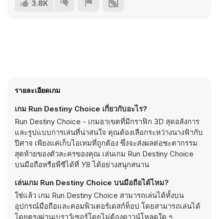
3.8K
รายละเอียดเกม
เกม Run Destiny Choice เกี่ยวกับอะไร?
Run Destiny Choice - เกมอาเขตที่มีกราฟิก 3D สุดอลังการ
และรูปแบบการเล่นที่น่าสนใจ คุณต้องเลือกระหว่างนางฟ้ากับ
ปีศาจ เพียงแค่เก็บไอเทมที่ถูกต้อง ซึ่งจะส่งผลต่อชะตากรรม
สุดท้ายของตัวละครของคุณ เล่นเกม Run Destiny Choice
บนมือถือหรือพีซีได้ที่ Y8 ได้อย่างสนุกสนาน
เล่นเกม Run Destiny Choice บนมือถือได้ไหม?
ใช่แล้ว เกม Run Destiny Choice สามารถเล่นได้ทั้งบน
อุปกรณ์มือถือและคอมพิวเตอร์เดสก์ท็อป โดยสามารถเล่นได้
โดยตรงผ่านเบราว์เซอร์โดยไม่ต้องดาวน์โหลดใด ๆ