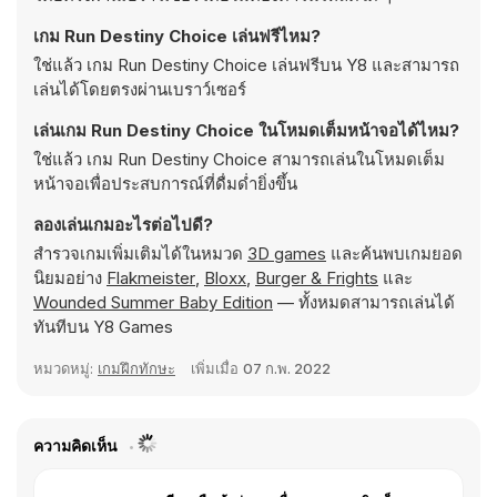
เกม Run Destiny Choice เล่นฟรีไหม?
ใช่แล้ว เกม Run Destiny Choice เล่นฟรีบน Y8 และสามารถ
เล่นได้โดยตรงผ่านเบราว์เซอร์
เล่นเกม Run Destiny Choice ในโหมดเต็มหน้าจอได้ไหม?
ใช่แล้ว เกม Run Destiny Choice สามารถเล่นในโหมดเต็ม
หน้าจอเพื่อประสบการณ์ที่ดื่มด่ำยิ่งขึ้น
ลองเล่นเกมอะไรต่อไปดี?
สำรวจเกมเพิ่มเติมได้ในหมวด
3D games
และค้นพบเกมยอด
นิยมอย่าง
Flakmeister
,
Bloxx
,
Burger & Frights
และ
Wounded Summer Baby Edition
— ทั้งหมดสามารถเล่นได้
ทันทีบน Y8 Games
หมวดหมู่:
เกมฝึกทักษะ
เพิ่มเมื่อ
07 ก.พ. 2022
ความคิดเห็น