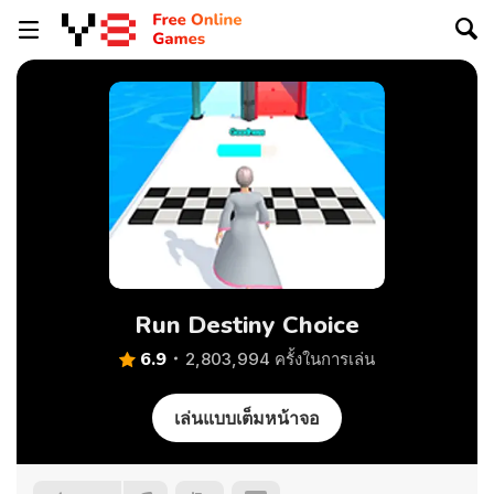
Run Destiny Choice
6.9
2,803,994 ครั้งในการเล่น
เล่นแบบเต็มหน้าจอ