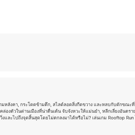
ขันข้ามหลังคา, กระโดดข้ามตึก, สไลด์ลอดสิ่งกีดขวาง และหลบกับดักขณะ
่องตัวในด่านเมืองที่น่าตื่นเต้น จับจังหวะให้แม่นยำ, หลีกเลี่ยงอันตร
งและไปถึงจุดสิ้นสุดโดยไม่ตกลงมาได้หรือไม่? เล่นเกม Rooftop Run ได