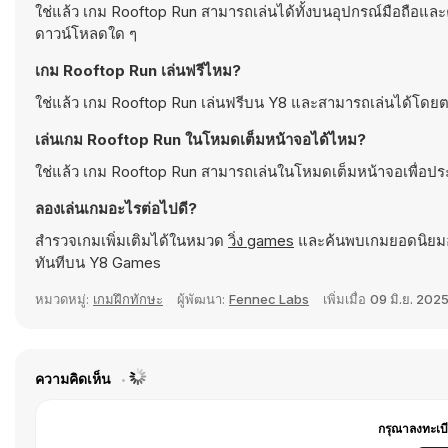
ใช่แล้ว เกม Rooftop Run สามารถเล่นได้ทั้งบนอุปกรณ์มือถือแล
ดาวน์โหลดใด ๆ
เกม Rooftop Run เล่นฟรีไหม?
ใช่แล้ว เกม Rooftop Run เล่นฟรีบน Y8 และสามารถเล่นได้โดยต
เล่นเกม Rooftop Run ในโหมดเต็มหน้าจอได้ไหม?
ใช่แล้ว เกม Rooftop Run สามารถเล่นในโหมดเต็มหน้าจอเพื่อประสบก
ลองเล่นเกมอะไรต่อไปดี?
สำรวจเกมเพิ่มเติมได้ในหมวด
วิ่ง games
และค้นพบเกมยอดนิยม
ทันทีบน Y8 Games
หมวดหมู่:
เกมฝึกทักษะ
ผู้พัฒนา:
Fennec Labs
เพิ่มเมื่อ
09 มิ.ย. 202
ความคิดเห็น
กรุณาลงทะเบี