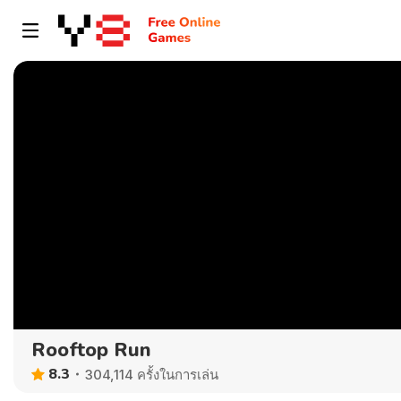
Rooftop Run
8.3
304,114 ครั้งในการเล่น