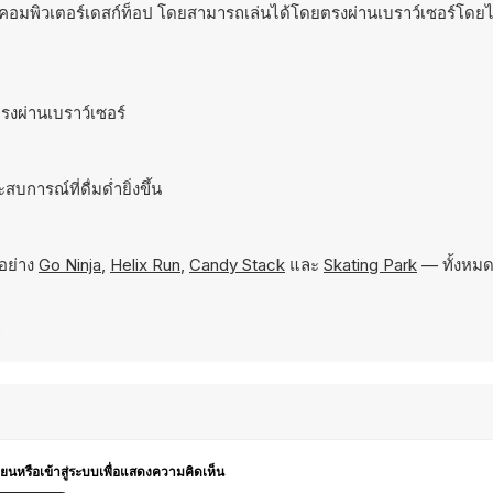
ะคอมพิวเตอร์เดสก์ท็อป โดยสามารถเล่นได้โดยตรงผ่านเบราว์เซอร์โดยไ
รงผ่านเบราว์เซอร์
ารณ์ที่ดื่มด่ำยิ่งขึ้น
อย่าง
Go Ninja
,
Helix Run
,
Candy Stack
และ
Skating Park
— ทั้งหมด
5
ยนหรือเข้าสู่ระบบเพื่อแสดงความคิดเห็น