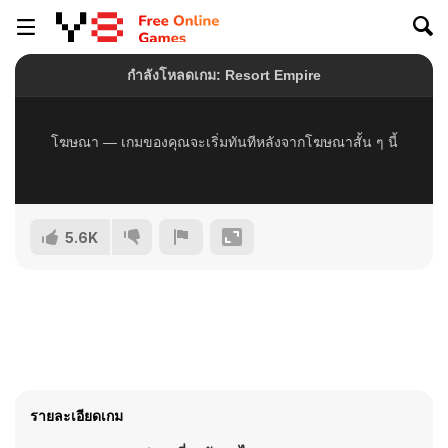
5.6K
รายละเอียดเกม