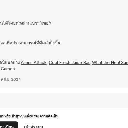
นได้โดยตรงผ่านเบราว์เซอร์
พื่อประสบการณ์ที่ดื่มด่ำยิ่งขึ้น
นิยมอย่าง
Aliens Attack
,
Cool Fresh Juice Bar
,
What the Hen! Su
8 Games
9 มิ.ย. 2024
ยนหรือเข้าสู่ระบบเพื่อแสดงความคิดเห็น
ทะเบียน
เข้าสู่ระบบ