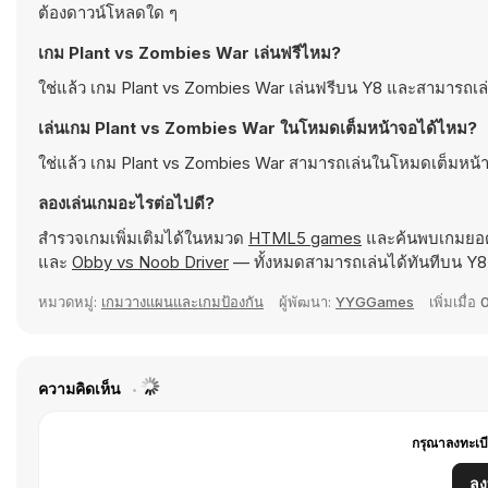
ต้องดาวน์โหลดใด ๆ
เกม Plant vs Zombies War เล่นฟรีไหม?
ใช่แล้ว เกม Plant vs Zombies War เล่นฟรีบน Y8 และสามารถเล่
เล่นเกม Plant vs Zombies War ในโหมดเต็มหน้าจอได้ไหม?
ใช่แล้ว เกม Plant vs Zombies War สามารถเล่นในโหมดเต็มหน้าจอเ
ลองเล่นเกมอะไรต่อไปดี?
สำรวจเกมเพิ่มเติมได้ในหมวด
HTML5 games
และค้นพบเกมยอด
และ
Obby vs Noob Driver
— ทั้งหมดสามารถเล่นได้ทันทีบน Y
หมวดหมู่:
เกมวางแผนและเกมป้องกัน
ผู้พัฒนา:
YYGGames
เพิ่มเมื่อ
0
ความคิดเห็น
กรุณาลงทะเบี
ลง