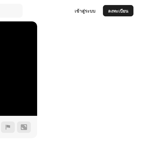
เข้าสู่ระบบ
ลงทะเบียน