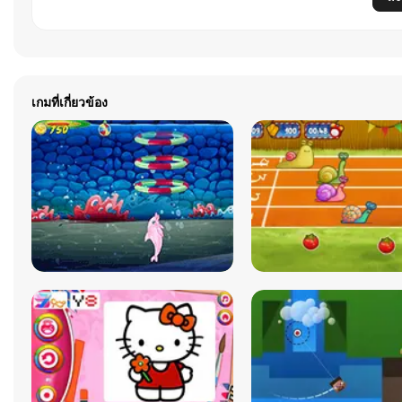
เกมที่เกี่ยวข้อง