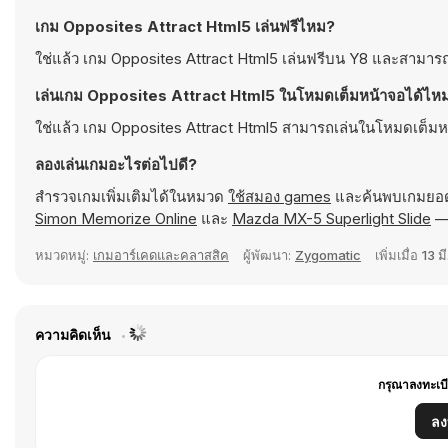
เกม Opposites Attract Html5 เล่นฟรีไหม?
ใช่แล้ว เกม Opposites Attract Html5 เล่นฟรีบน Y8 และสามารถ
เล่นเกม Opposites Attract Html5 ในโหมดเต็มหน้าจอได้ไห
ใช่แล้ว เกม Opposites Attract Html5 สามารถเล่นในโหมดเต็มหน้าจ
ลองเล่นเกมอะไรต่อไปดี?
สำรวจเกมเพิ่มเติมได้ในหมวด
ใช้สมอง games
และค้นพบเกมยอด
Simon Memorize Online
และ
Mazda MX-5 Superlight Slide
— 
หมวดหมู่:
เกมอาร์เคดและคลาสสิค
ผู้พัฒนา:
Zygomatic
เพิ่มเมื่อ
13 ม
ความคิดเห็น
กรุณาลงทะเบี
ลง