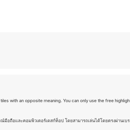
iles with an opposite meaning. You can only use the free highlight
กรณ์มือถือและคอมพิวเตอร์เดสก์ท็อป โดยสามารถเล่นได้โดยตรงผ่านเบร