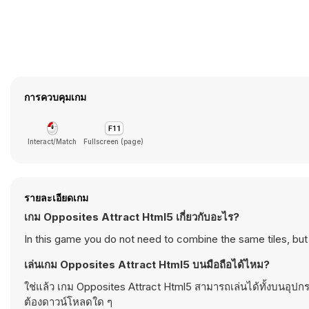
การควบคุมเกม
Interact/Match
Fullscreen (page)
รายละเอียดเกม
เกม Opposites Attract Html5 เกี่ยวกับอะไร?
In this game you do not need to combine the same tiles, but t
เล่นเกม Opposites Attract Html5 บนมือถือได้ไหม?
ใช่แล้ว เกม Opposites Attract Html5 สามารถเล่นได้ทั้งบนอุป
ต้องดาวน์โหลดใด ๆ