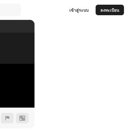
เข้าสู่ระบบ
ลงทะเบียน