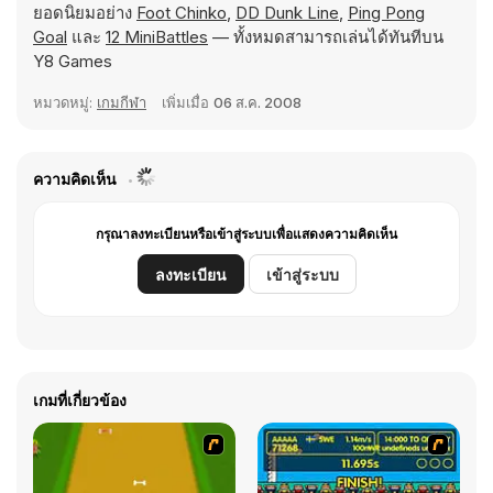
ยอดนิยมอย่าง
Foot Chinko
,
DD Dunk Line
,
Ping Pong
Goal
และ
12 MiniBattles
— ทั้งหมดสามารถเล่นได้ทันทีบน
Y8 Games
หมวดหมู่:
เกมกีฬา
เพิ่มเมื่อ
06 ส.ค. 2008
ความคิดเห็น
กรุณาลงทะเบียนหรือเข้าสู่ระบบเพื่อแสดงความคิดเห็น
ลงทะเบียน
เข้าสู่ระบบ
เกมที่เกี่ยวข้อง