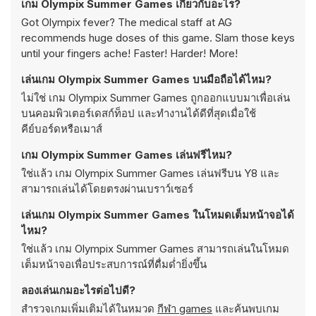
เกม Olympix Summer Games เกี่ยวกับอะไร?
Got Olympix fever? The medical staff at AG
recommends huge doses of this game. Slam those keys
until your fingers ache! Faster! Harder! More!
เล่นเกม Olympix Summer Games บนมือถือได้ไหม?
ไม่ใช่ เกม Olympix Summer Games ถูกออกแบบมาเพื่อเล่น
บนคอมพิวเตอร์เดสก์ท็อป และทำงานได้ดีที่สุดเมื่อใช้
คีย์บอร์ดหรือเมาส์
เกม Olympix Summer Games เล่นฟรีไหม?
ใช่แล้ว เกม Olympix Summer Games เล่นฟรีบน Y8 และ
สามารถเล่นได้โดยตรงผ่านเบราว์เซอร์
เล่นเกม Olympix Summer Games ในโหมดเต็มหน้าจอได้
ไหม?
ใช่แล้ว เกม Olympix Summer Games สามารถเล่นในโหมด
เต็มหน้าจอเพื่อประสบการณ์ที่ดื่มด่ำยิ่งขึ้น
ลองเล่นเกมอะไรต่อไปดี?
สำรวจเกมเพิ่มเติมได้ในหมวด
กีฬา games
และค้นพบเกม