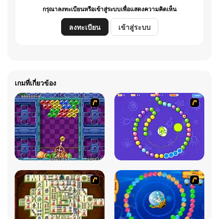
กรุณาลงทะเบียนหรือเข้าสู่ระบบเพื่อแสดงความคิดเห็น
ลงทะเบียน
เข้าสู่ระบบ
เกมที่เกี่ยวข้อง