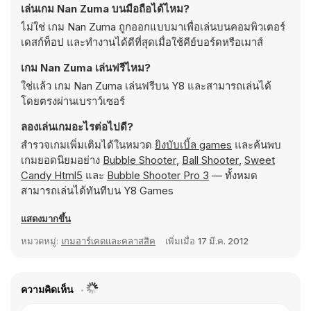
เล่นเกม Nan Zuma บนมือถือได้ไหม?
ไม่ใช่ เกม Nan Zuma ถูกออกแบบมาเพื่อเล่นบนคอมพิวเตอร์
เดสก์ท็อป และทำงานได้ดีที่สุดเมื่อใช้คีย์บอร์ดหรือเมาส์
เกม Nan Zuma เล่นฟรีไหม?
ใช่แล้ว เกม Nan Zuma เล่นฟรีบน Y8 และสามารถเล่นได้
โดยตรงผ่านเบราว์เซอร์
ลองเล่นเกมอะไรต่อไปดี?
สำรวจเกมเพิ่มเติมได้ในหมวด
ยิงบับเบิ้ล games
และค้นพบ
เกมยอดนิยมอย่าง
Bubble Shooter
,
Ball Shooter
,
Sweet
Candy Html5
และ
Bubble Shooter Pro 3
— ทั้งหมด
สามารถเล่นได้ทันทีบน Y8 Games
แสดงมากขึ้น
หมวดหมู่:
เกมอาร์เคดและคลาสสิค
เพิ่มเมื่อ
17 มี.ค. 2012
ความคิดเห็น