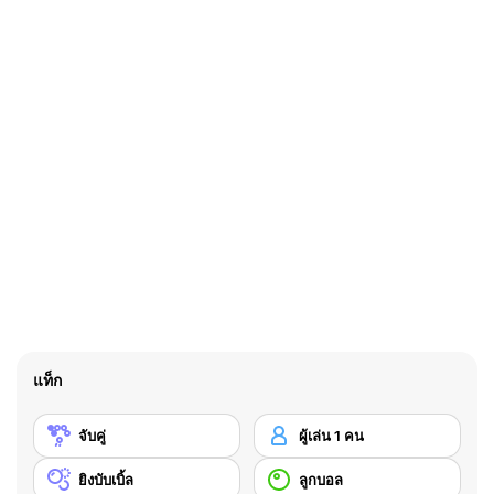
แท็ก
จับคู่
ผู้เล่น 1 คน
ยิงบับเบิ้ล
ลูกบอล