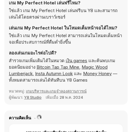
เกม My Perfect Hotel เล่นฟรีไหม?
ใช่แล้ว เกม My Perfect Hotel เล่นฟรีบน Y8 และสามารถ
เล่นได้โดยตรงผ่านเบราว์เซอร์
เล่นเกม My Perfect Hotel ในโหมดเต็มหน้าจอได้ไหม?
ใช่แล้ว เกม My Perfect Hotel สามารถเล่นในโหมดเต็มหน้า
จอเพื่อประสบการณ์ที่ดื่มด่ำยิ่งขึ้น
ลองเล่นเกมอะไรต่อไปดี?
สำรวจเกมเพิ่มเติมได้ในหมวด
เงิน games
และค้นพบเกม
ยอดนิยมอย่าง
Bitcoin Tap Tap Mine
,
Magic Wood
Lumberjack
,
Insta Autumn Look
และ
Money Honey
—
ทั้งหมดสามารถเล่นได้ทันทีบน Y8 Games
หมวดหมู่:
เกมบริหารและเกมจำลองสถานการณ์
ผู้พัฒนา:
Y8 Studio
เพิ่มเมื่อ
28 พ.ค. 2024
ความคิดเห็น