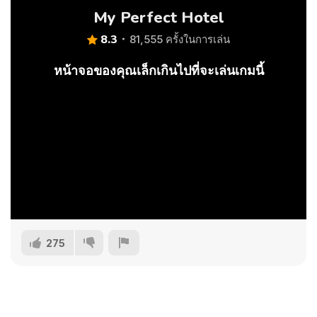
My Perfect Hotel
8.3
81,555 ครั้งในการเล่น
หน้าจอของคุณเล็กเกินไปที่จะเล่นเกมนี้
275