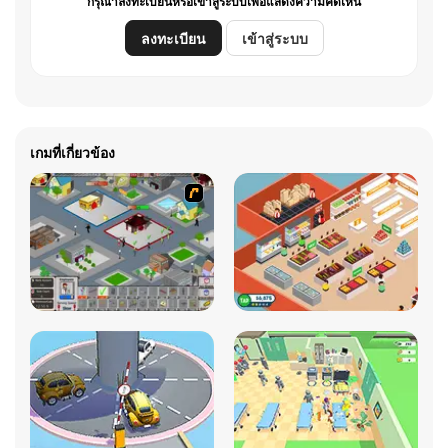
กรุณาลงทะเบียนหรือเข้าสู่ระบบเพื่อแสดงความคิดเห็น
ลงทะเบียน
เข้าสู่ระบบ
เกมที่เกี่ยวข้อง