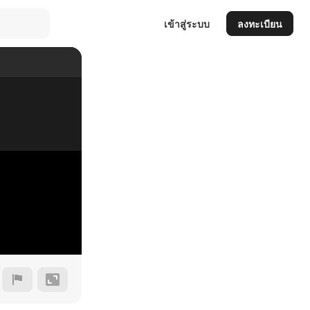
เข้าสู่ระบบ
ลงทะเบียน