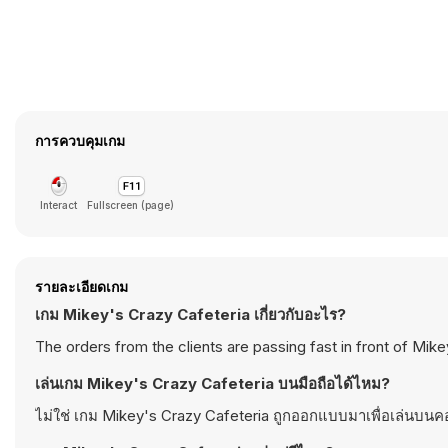
การควบคุมเกม
Interact
Fullscreen (page)
รายละเอียดเกม
เกม Mikey's Crazy Cafeteria เกี่ยวกับอะไร?
The orders from the clients are passing fast in front of Mik
เล่นเกม Mikey's Crazy Cafeteria บนมือถือได้ไหม?
ไม่ใช่ เกม Mikey's Crazy Cafeteria ถูกออกแบบมาเพื่อเล่นบนคอมพ