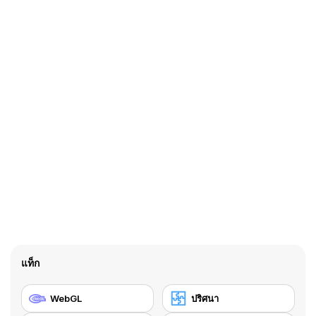
แท็ก
WebGL
ปริศนา