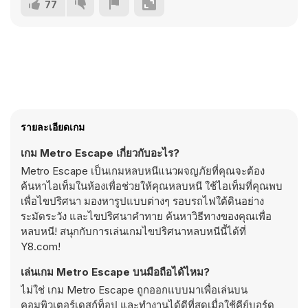
77
รายละเอียดเกม
เกม Metro Escape เกี่ยวกับอะไร?
Metro Escape เป็นเกมหลบหนีแนวผจญภัยที่คุณจะต้อง
ค้นหาไอเท็มในห้องเพื่อช่วยให้คุณหลบหนี ใช้ไอเท็มที่คุณพบ
เพื่อไขปริศนา มองหารูปแบบต่างๆ รอบรถไฟใต้ดินอย่าง
ระมัดระวัง และไขปริศนาคำทาย ค้นหาวิธีทางของคุณเพื่อ
หลบหนี! สนุกกับการเล่นเกมไขปริศนาหลบหนีนี้ได้ที่
Y8.com!
เล่นเกม Metro Escape บนมือถือได้ไหม?
ไม่ใช่ เกม Metro Escape ถูกออกแบบมาเพื่อเล่นบน
คอมพิวเตอร์เดสก์ท็อป และทำงานได้ดีที่สุดเมื่อใช้คีย์บอร์ด