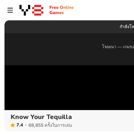
Know Your Tequilla
7.4
68,855 ครั้งในการเล่น