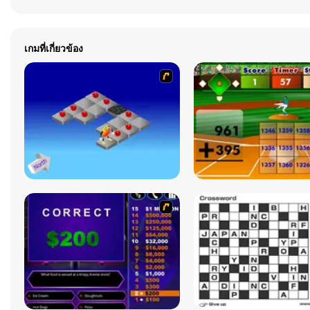
เกมที่เกี่ยวข้อง