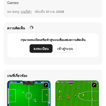
Games
หมวดหมู่:
เกมกีฬา
เพิ่มเมื่อ
01 ก.ค. 2008
ความคิดเห็น
กรุณาลงทะเบียนหรือเข้าสู่ระบบเพื่อแสดงความคิดเห็น
ลงทะเบียน
เข้าสู่ระบบ
เกมที่เกี่ยวข้อง