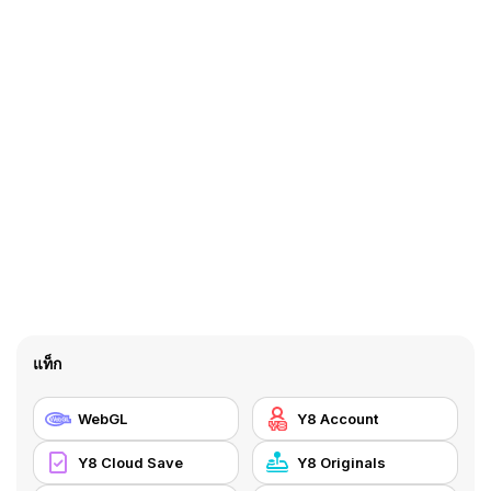
แท็ก
WebGL
Y8 Account
Y8 Cloud Save
Y8 Originals