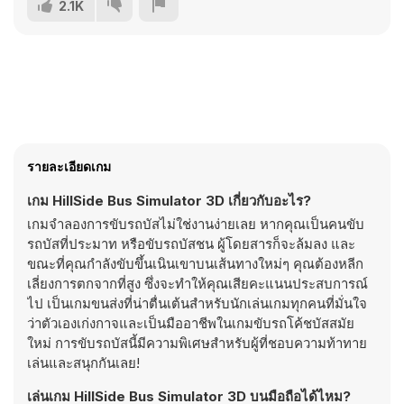
2.1K
รายละเอียดเกม
เกม HillSide Bus Simulator 3D เกี่ยวกับอะไร?
เกมจำลองการขับรถบัสไม่ใช่งานง่ายเลย หากคุณเป็นคนขับ
รถบัสที่ประมาท หรือขับรถบัสชน ผู้โดยสารก็จะล้มลง และ
ขณะที่คุณกำลังขับขึ้นเนินเขาบนเส้นทางใหม่ๆ คุณต้องหลีก
เลี่ยงการตกจากที่สูง ซึ่งจะทำให้คุณเสียคะแนนประสบการณ์
ไป เป็นเกมขนส่งที่น่าตื่นเต้นสำหรับนักเล่นเกมทุกคนที่มั่นใจ
ว่าตัวเองเก่งกาจและเป็นมืออาชีพในเกมขับรถโค้ชบัสสมัย
ใหม่ การขับรถบัสนี้มีความพิเศษสำหรับผู้ที่ชอบความท้าทาย
เล่นและสนุกกันเลย!
เล่นเกม HillSide Bus Simulator 3D บนมือถือได้ไหม?