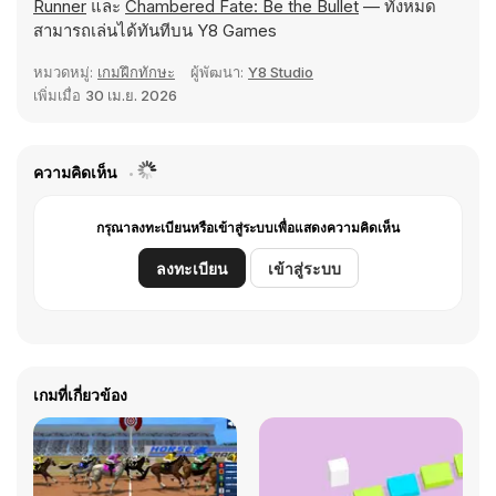
Runner
และ
Chambered Fate: Be the Bullet
— ทั้งหมด
สามารถเล่นได้ทันทีบน Y8 Games
หมวดหมู่:
เกมฝึกทักษะ
ผู้พัฒนา:
Y8 Studio
เพิ่มเมื่อ
30 เม.ย. 2026
ความคิดเห็น
กรุณาลงทะเบียนหรือเข้าสู่ระบบเพื่อแสดงความคิดเห็น
ลงทะเบียน
เข้าสู่ระบบ
เกมที่เกี่ยวข้อง