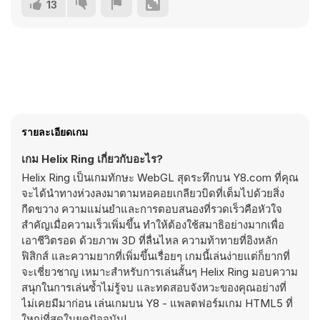
13
รายละเอียดเกม
เกม Helix Ring เกี่ยวกับอะไร?
Helix Ring เป็นเกมทักษะ WebGL สุดระทึกบน Y8.com ที่คุณ
จะได้นำทางห่วงลงมาตามหอคอยเกลียวบิดที่เต็มไปด้วยสิ่ง
กีดขวาง ความแม่นยำและการตอบสนองที่รวดเร็วคือหัวใจ
สำคัญเมื่อความเร็วเพิ่มขึ้น ทำให้ต้องใช้สมาธิอย่างมากเพื่อ
เอาชีวิตรอด ด้วยภาพ 3D ที่ลื่นไหล ความท้าทายที่อิงหลัก
ฟิสิกส์ และความยากที่เพิ่มขึ้นเรื่อยๆ เกมนี้เล่นง่ายแต่ก็ยากที่
จะเชี่ยวชาญ เหมาะสำหรับการเล่นสั้นๆ Helix Ring มอบความ
สนุกในการเล่นซ้ำไม่รู้จบ และทดสอบจังหวะของคุณอย่างที่
ไม่เคยมีมาก่อน เล่นเกมบน Y8 - แพลตฟอร์มเกม HTML5 ที่
ใหญ่ที่สุดในยุคปัจจุบัน!