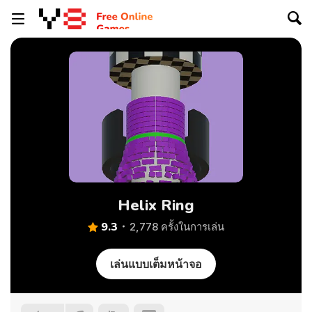
Helix Ring
9.3
2,778 ครั้งในการเล่น
เล่นแบบเต็มหน้าจอ