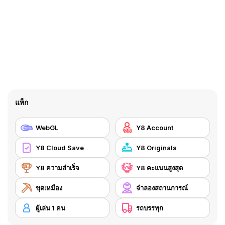
แท็ก
WebGL
Y8 Account
Y8 Cloud Save
Y8 Originals
Y8 ความสำเร็จ
Y8 คะแนนสูงสุด
ขุดเหมือง
จำลองสถานการณ์
ผู้เล่น 1 คน
รถบรรทุก