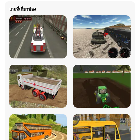
เกมที่เกี่ยวข้อง