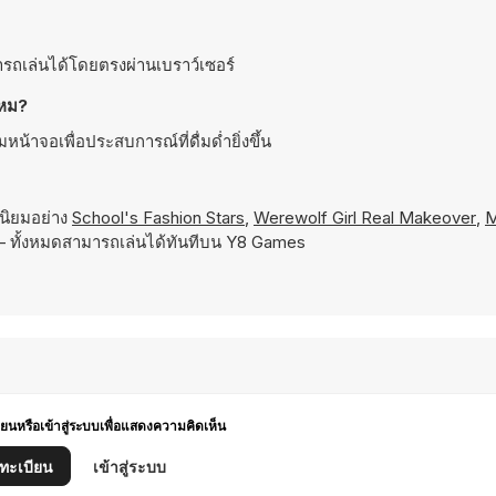
รถเล่นได้โดยตรงผ่านเบราว์เซอร์
ไหม?
าจอเพื่อประสบการณ์ที่ดื่มด่ำยิ่งขึ้น
ิยมอย่าง
School's Fashion Stars
,
Werewolf Girl Real Makeover
,
M
 ทั้งหมดสามารถเล่นได้ทันทีบน Y8 Games
ยนหรือเข้าสู่ระบบเพื่อแสดงความคิดเห็น
ทะเบียน
เข้าสู่ระบบ