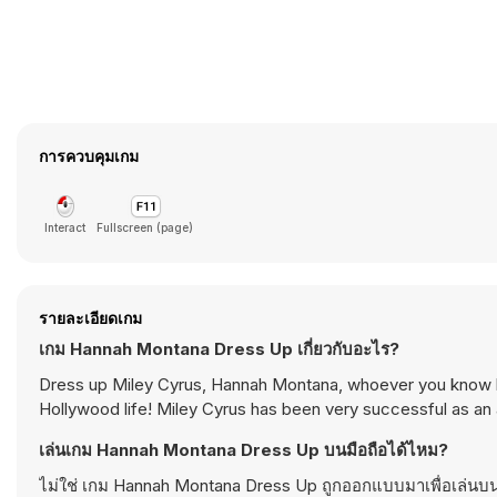
การควบคุมเกม
Interact
Fullscreen (page)
รายละเอียดเกม
เกม Hannah Montana Dress Up เกี่ยวกับอะไร?
Dress up Miley Cyrus, Hannah Montana, whoever you know her a
Hollywood life! Miley Cyrus has been very successful as an act
เล่นเกม Hannah Montana Dress Up บนมือถือได้ไหม?
ไม่ใช่ เกม Hannah Montana Dress Up ถูกออกแบบมาเพื่อเล่นบนคอม