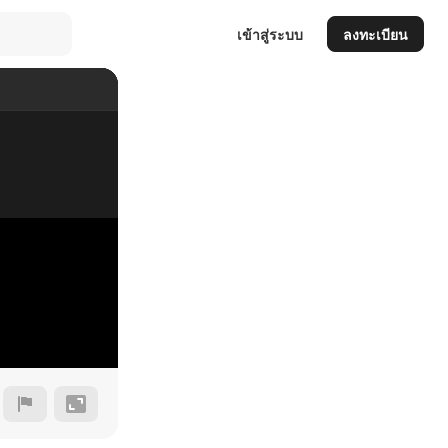
เข้าสู่ระบบ
ลงทะเบียน