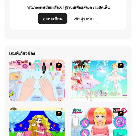
กรุณาลงทะเบียนหรือเข้าสู่ระบบเพื่อแสดงความคิดเห็น
ลงทะเบียน
เข้าสู่ระบบ
เกมที่เกี่ยวข้อง