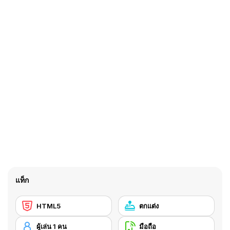
แท็ก
HTML5
ตกแต่ง
ผู้เล่น 1 คน
มือถือ