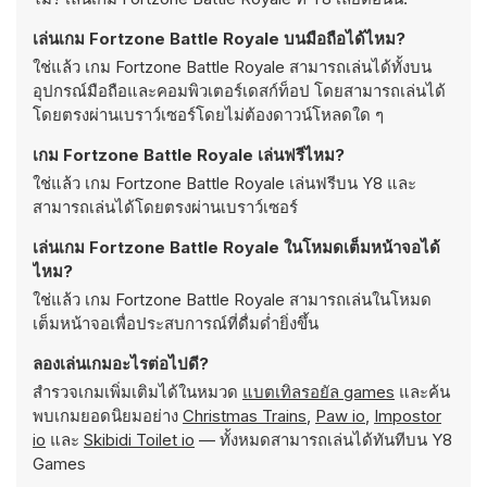
เล่นเกม Fortzone Battle Royale บนมือถือได้ไหม?
ใช่แล้ว เกม Fortzone Battle Royale สามารถเล่นได้ทั้งบน
อุปกรณ์มือถือและคอมพิวเตอร์เดสก์ท็อป โดยสามารถเล่นได้
โดยตรงผ่านเบราว์เซอร์โดยไม่ต้องดาวน์โหลดใด ๆ
เกม Fortzone Battle Royale เล่นฟรีไหม?
ใช่แล้ว เกม Fortzone Battle Royale เล่นฟรีบน Y8 และ
สามารถเล่นได้โดยตรงผ่านเบราว์เซอร์
เล่นเกม Fortzone Battle Royale ในโหมดเต็มหน้าจอได้
ไหม?
ใช่แล้ว เกม Fortzone Battle Royale สามารถเล่นในโหมด
เต็มหน้าจอเพื่อประสบการณ์ที่ดื่มด่ำยิ่งขึ้น
ลองเล่นเกมอะไรต่อไปดี?
สำรวจเกมเพิ่มเติมได้ในหมวด
แบตเทิลรอยัล games
และค้น
พบเกมยอดนิยมอย่าง
Christmas Trains
,
Paw io
,
Impostor
io
และ
Skibidi Toilet io
— ทั้งหมดสามารถเล่นได้ทันทีบน Y8
Games