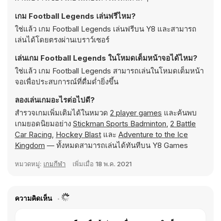
เกม Football Legends เล่นฟรีไหม?
ใช่แล้ว เกม Football Legends เล่นฟรีบน Y8 และสามารถ
เล่นได้โดยตรงผ่านเบราว์เซอร์
เล่นเกม Football Legends ในโหมดเต็มหน้าจอได้ไหม?
ใช่แล้ว เกม Football Legends สามารถเล่นในโหมดเต็มหน้า
จอเพื่อประสบการณ์ที่ดื่มด่ำยิ่งขึ้น
ลองเล่นเกมอะไรต่อไปดี?
สำรวจเกมเพิ่มเติมได้ในหมวด
2 player games
และค้นพบ
เกมยอดนิยมอย่าง
Stickman Sports Badminton
,
2 Battle
Car Racing
,
Hockey Blast
และ
Adventure to the Ice
Kingdom
— ทั้งหมดสามารถเล่นได้ทันทีบน Y8 Games
หมวดหมู่:
เกมกีฬา
เพิ่มเมื่อ
18 พ.ค. 2021
ความคิดเห็น