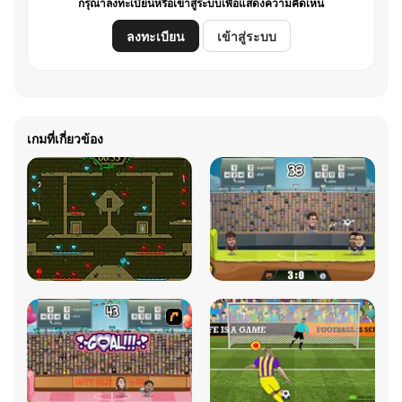
กรุณาลงทะเบียนหรือเข้าสู่ระบบเพื่อแสดงความคิดเห็น
ลงทะเบียน
เข้าสู่ระบบ
เกมที่เกี่ยวข้อง