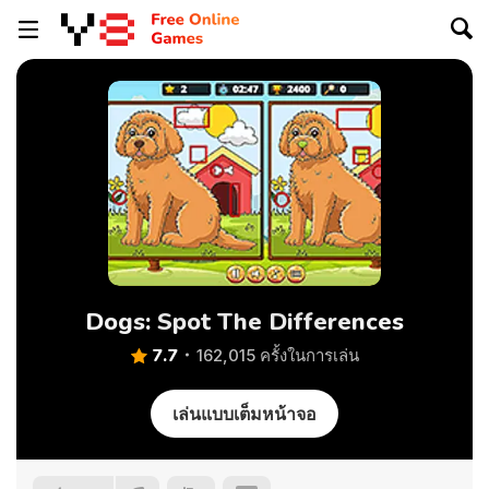
Dogs: Spot The Differences
7.7
162,015 ครั้งในการเล่น
เล่นแบบเต็มหน้าจอ