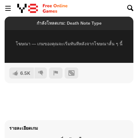
6.5K
รายละเอียดเกม