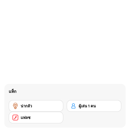
แท็ก
น่ากลัว
ผู้เล่น 1 คน
แฟลช