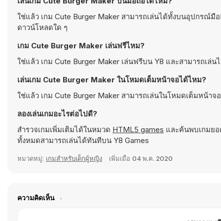
เล่นเกม Cute Burger Maker บนมือถือได้ไหม?
ใช่แล้ว เกม Cute Burger Maker สามารถเล่นได้ทั้งบนอุปกรณ์มื
ดาวน์โหลดใด ๆ
เกม Cute Burger Maker เล่นฟรีไหม?
ใช่แล้ว เกม Cute Burger Maker เล่นฟรีบน Y8 และสามารถเล่นไ
เล่นเกม Cute Burger Maker ในโหมดเต็มหน้าจอได้ไหม?
ใช่แล้ว เกม Cute Burger Maker สามารถเล่นในโหมดเต็มหน้าจอเพื่
ลองเล่นเกมอะไรต่อไปดี?
สำรวจเกมเพิ่มเติมได้ในหมวด
HTML5 games
และค้นพบเกมยอด
ทั้งหมดสามารถเล่นได้ทันทีบน Y8 Games
หมวดหมู่:
เกมสำหรับเด็กผู้หญิง
เพิ่มเมื่อ
04 พ.ค. 2020
ความคิดเห็น