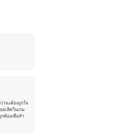
งว่าจะต้องถูกใจ
ร่อยเลิศในเกม
กต้องเพื่อทำ