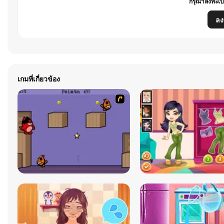
กรุณาลงทะเบี
ลง
เกมที่เกี่ยวข้อง