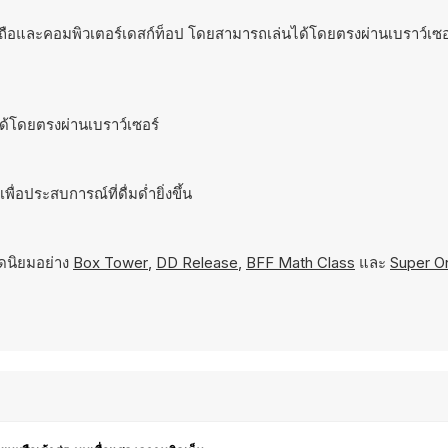
อถือและคอมพิวเตอร์เดสก์ท็อป โดยสามารถเล่นได้โดยตรงผ่านเบราว์เซอ
ด้โดยตรงผ่านเบราว์เซอร์
อประสบการณ์ที่ดื่มด่ำยิ่งขึ้น
นิยมอย่าง
Box Tower
,
DD Release
,
BFF Math Class
และ
Super O