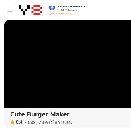
Cute Burger Maker
8.4
583,176 ครั้งในการเล่น