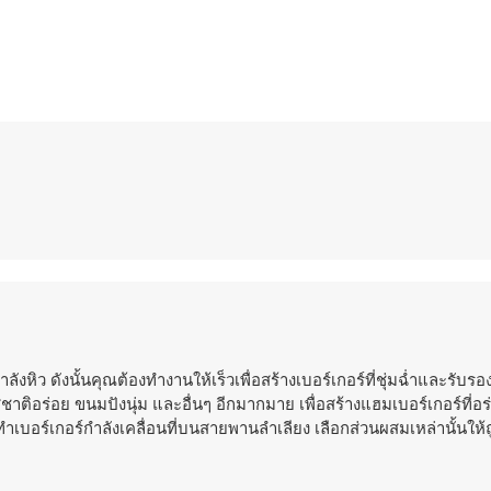
หิว ดังนั้นคุณต้องทำงานให้เร็วเพื่อสร้างเบอร์เกอร์ที่ชุ่มฉ่ำและรับรอ
าติอร่อย ขนมปังนุ่ม และอื่นๆ อีกมากมาย เพื่อสร้างแฮมเบอร์เกอร์ที่อ
เบอร์เกอร์กำลังเคลื่อนที่บนสายพานลำเลียง เลือกส่วนผสมเหล่านั้นให้ถู