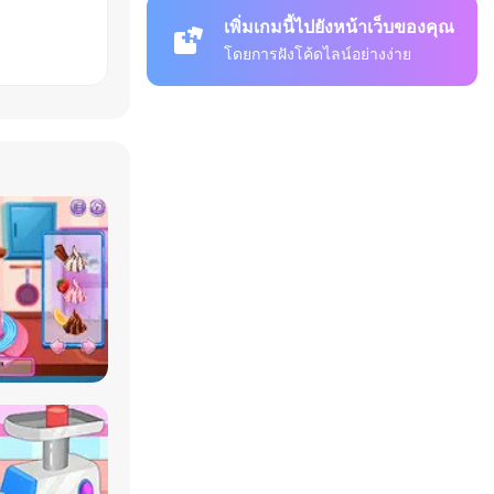
เพิ่มเกมนี้ไปยังหน้าเว็บของคุณ
โดยการฝังโค้ดไลน์อย่างง่าย