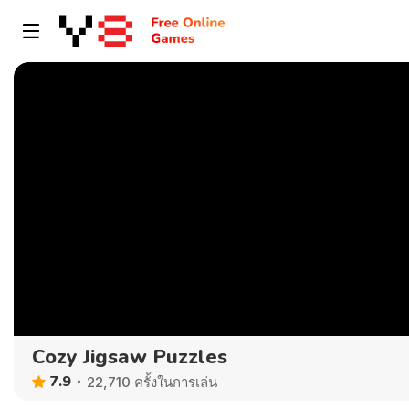
Cozy Jigsaw Puzzles
7.9
22,710 ครั้งในการเล่น