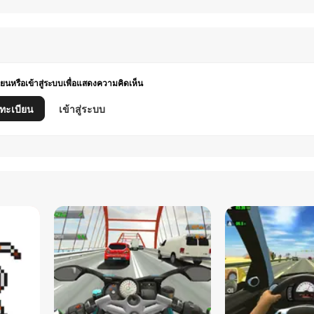
ยนหรือเข้าสู่ระบบเพื่อแสดงความคิดเห็น
ทะเบียน
เข้าสู่ระบบ