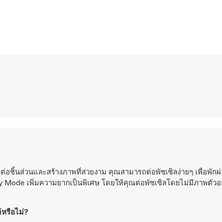
ต่อชิ้นส่วนและสร้างภาพที่สวยงาม คุณสามารถต่อพัซเซิลง่ายๆ เพื่อพักผ
tery Mode เพิ่มความยากเป็นพิเศษ โดยให้คุณต่อพัซเซิลโดยไม่มีภาพตัวอย
หรือไม่?