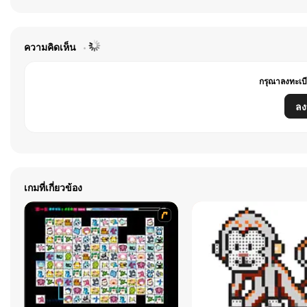
ความคิดเห็น
กรุณาลงทะเบี
ลง
เกมที่เกี่ยวข้อง