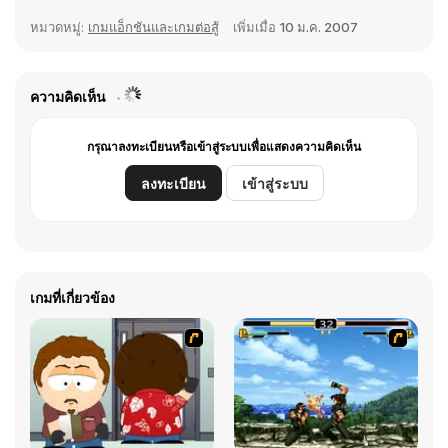
หมวดหมู่:
เกมแอ็กชันและเกมต่อสู้
เพิ่มเมื่อ
10 ม.ค. 2007
ความคิดเห็น
กรุณาลงทะเบียนหรือเข้าสู่ระบบเพื่อแสดงความคิดเห็น
ลงทะเบียน
เข้าสู่ระบบ
เกมที่เกี่ยวข้อง