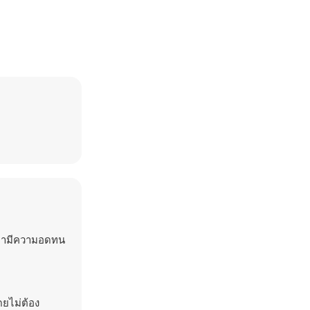
กเขามีความอดทน
ดยไม่ต้อง