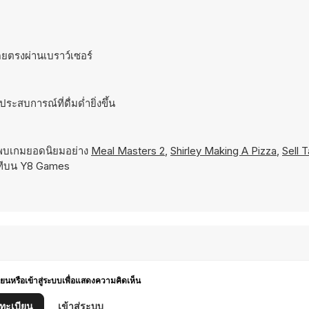
ยตรงผ่านเบราว์เซอร์
สบการณ์ที่ดื่มด่ำยิ่งขึ้น
พบเกมยอดนิยมอย่าง
Meal Masters 2
,
Shirley Making A Pizza
,
Sell 
นทีบน Y8 Games
ยนหรือเข้าสู่ระบบเพื่อแสดงความคิดเห็น
ทะเบียน
เข้าสู่ระบบ