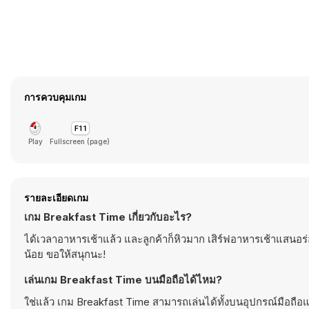
การควบคุมเกม
Play
Fullscreen (page)
รายละเอียดเกม
เกม Breakfast Time เกี่ยวกับอะไร?
ได้เวลาอาหารเช้าแล้ว และลูกค้าก็หิวมาก เสิร์ฟอาหารเช้าแสนอร
น้อย ขอให้สนุกนะ!
เล่นเกม Breakfast Time บนมือถือได้ไหม?
ใช่แล้ว เกม Breakfast Time สามารถเล่นได้ทั้งบนอุปกรณ์มือถื