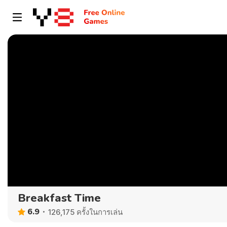
Breakfast Time
6.9
126,175 ครั้งในการเล่น