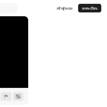
เข้าสู่ระบบ
ลงทะเบียน