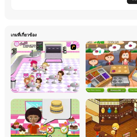
เกมที่เกี่ยวข้อง