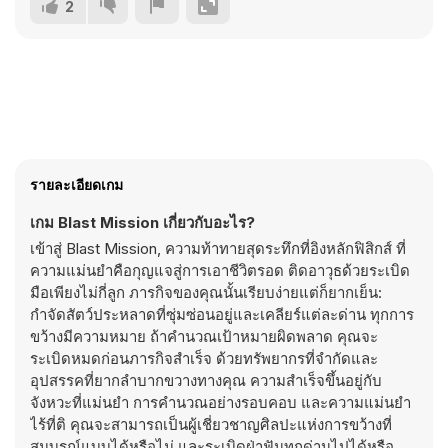
2
รายละเอียดเกม
เกม Blast Mission เกี่ยวกับอะไร?
เข้าสู่ Blast Mission, ความท้าทายสุดระทึกที่อิงหลักฟิสิกส์ ที่
ความแม่นยำคือกุญแจสู่การเอาชีวิตรอด ติดอาวุธด้วยระเบิด
มือเพียงไม่กี่ลูก ภารกิจของคุณนั้นเรียบง่ายแต่ก็ยากเย็น:
กำจัดสัตว์ประหลาดที่ซุ่มซ่อนอยู่และเคลียร์แต่ละด่าน ทุกการ
ขว้างมีความหมาย ถ้าคำนวณเป้าหมายผิดพลาด คุณจะ
ระเบิดหมดก่อนภารกิจสำเร็จ ด้วยทรัพยากรที่จำกัดและ
อุปสรรคที่ยากลำบากขวางทางคุณ ความสำเร็จขึ้นอยู่กับ
จังหวะที่แม่นยำ การคำนวณอย่างรอบคอบ และความแม่นยำ
ไร้ที่ติ คุณจะสามารถเป็นผู้เชี่ยวชาญศิลปะแห่งการขว้างที่
สมบูรณ์แบบได้หรือไม่ และระเบิดฝ่าฟันทุกด่านไปได้หรือ