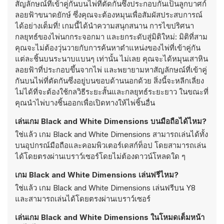
สัญลักษณ์ที่เข้าคู่กันบนไพ่ที่ตัดกันซึ่งประกอบกันเป็นลูกบาศก์
ลอยฟ้าขนาดยักษ์ ซึ่งคุณจะต้องหมุนเพื่อสัมผัสประสบการณ์
ได้อย่างเต็มที่! เกมนี้ได้นำความสนุกสนาน การไขปริศนา
กลยุทธ์ของไพ่นกกระจอกมา และยกระดับสู่มิติใหม่: มิติที่สาม
คุณจะไม่ต้องวุ่นวายกับการค้นหาตำแหน่งของไพ่ที่เข้าคู่กัน
แต่ละชิ้นบนระนาบแบนๆ เท่านั้น ไม่เลย คุณจะได้หมุนเสาหิน
ลอยฟ้าที่ประกอบขึ้นจากไพ่ และพยายามหาสัญลักษณ์ที่เข้าคู่
กันบนไพ่ที่ตัดกันซึ่งอยู่บนขอบด้านนอกด้วย สิ่งนี้จะหลีกเลี่ยง
ไม่ได้ที่จะต้องใช้กลวิธีระยะสั้นและกลยุทธ์ระยะยาว ในขณะที่
คุณนำไพ่บางชิ้นออกเพื่อเปิดทางให้ไพ่ชิ้นอื่น
เล่นเกม Black and White Dimensions บนมือถือได้ไหม?
ใช่แล้ว เกม Black and White Dimensions สามารถเล่นได้ทั้ง
บนอุปกรณ์มือถือและคอมพิวเตอร์เดสก์ท็อป โดยสามารถเล่น
ได้โดยตรงผ่านเบราว์เซอร์โดยไม่ต้องดาวน์โหลดใด ๆ
เกม Black and White Dimensions เล่นฟรีไหม?
ใช่แล้ว เกม Black and White Dimensions เล่นฟรีบน Y8
และสามารถเล่นได้โดยตรงผ่านเบราว์เซอร์
เล่นเกม Black and White Dimensions ในโหมดเต็มหน้า