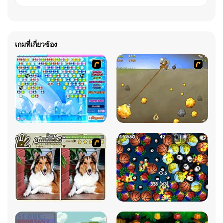
เกมที่เกี่ยวข้อง