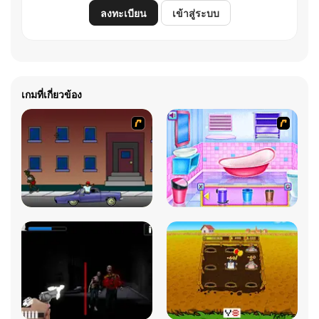
ลงทะเบียน
เข้าสู่ระบบ
เกมที่เกี่ยวข้อง