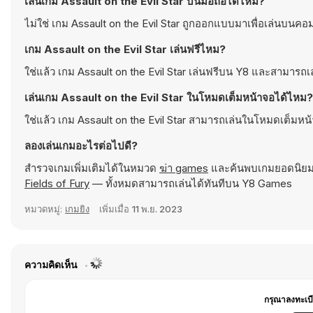
เล่นเกม Assault on the Evil Star บนมือถือได้ไหม?
ไม่ใช่ เกม Assault on the Evil Star ถูกออกแบบมาเพื่อเล่นบนคอมพ
เกม Assault on the Evil Star เล่นฟรีไหม?
ใช่แล้ว เกม Assault on the Evil Star เล่นฟรีบน Y8 และสามารถเ
เล่นเกม Assault on the Evil Star ในโหมดเต็มหน้าจอได้ไหม?
ใช่แล้ว เกม Assault on the Evil Star สามารถเล่นในโหมดเต็มหน้าจอ
ลองเล่นเกมอะไรต่อไปดี?
สำรวจเกมเพิ่มเติมได้ในหมวด
ฆ่า games
และค้นพบเกมยอดนิยม
Fields of Fury
— ทั้งหมดสามารถเล่นได้ทันทีบน Y8 Games
หมวดหมู่:
เกมยิง
เพิ่มเมื่อ
11 พ.ย. 2023
ความคิดเห็น
กรุณาลงทะเบี