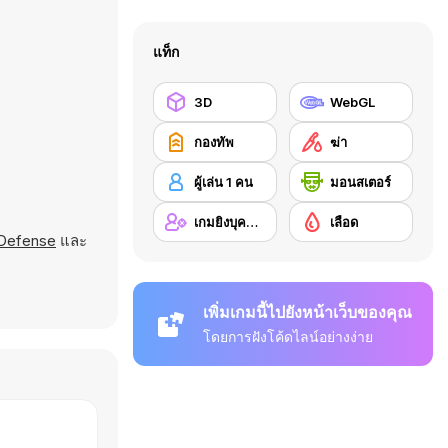
แท็ก
3D
WebGL
กองทัพ
ฆ่า
ผู้เล่น 1 คน
มอนสเตอร์
เกมยิงบุคคลที่สาม
เลือด
 Defense
และ
เพิ่มเกมนี้ไปยังหน้าเว็บของคุณ
โดยการฝังโค้ดไลน์อย่างง่าย