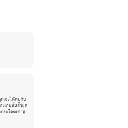
คุณจะได้พบกับ
องเกมนั้นล้ำยุค
กระโดดเข้าสู่