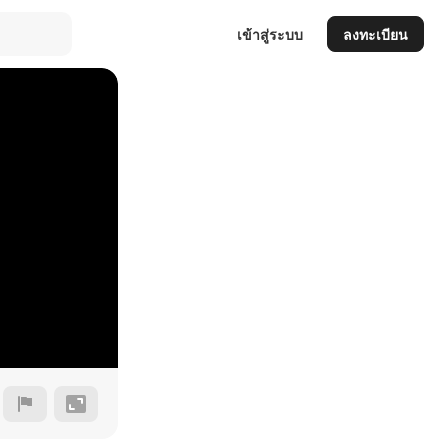
เข้าสู่ระบบ
ลงทะเบียน