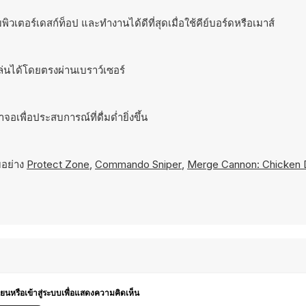
ิวเตอร์เดสก์ท็อป และทำงานได้ดีที่สุดเมื่อใช้คีย์บอร์ดหรือเมาส์
ล่นได้โดยตรงผ่านเบราว์เซอร์
เพื่อประสบการณ์ที่ดื่มด่ำยิ่งขึ้น
อย่าง
Protect Zone
,
Commando Sniper
,
Merge Cannon: Chicken
ยนหรือเข้าสู่ระบบเพื่อแสดงความคิดเห็น