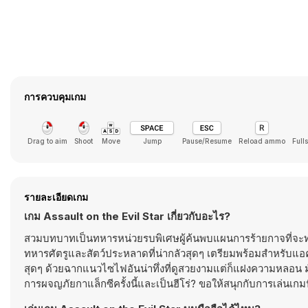
การควบคุมเกม
Drag to aim
Shoot
Move
Jump
Pause/Resume
Reload ammo
Full
รายละเอียดเกม
เกม Assault on the Evil Star เกี่ยวกับอะไร?
สวมบทบาทเป็นทหารหน่วยรบพิเศษผู้ค้นพบแผนการร้ายกาจที่จะทำลา
ทหารศัตรูและสัตว์ประหลาดที่น่ากลัวสุดๆ เตรียมพร้อมสำหรับแอคชั่
สุดๆ ด้วยฉากแนวไซไฟอันน่าทึ่งที่ดูสวยงามแต่ก็แฝงความหลอน ม
การผจญภัยกาแล็กซีครั้งนี้และเป็นฮีโร่? ขอให้สนุกกับการเล่นเกมนี