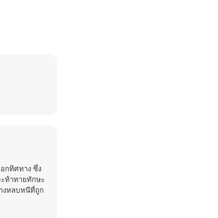
กทิศทาง ซึ่ง
จะท้าทายทักษะ
างหลบหนีที่ถูก