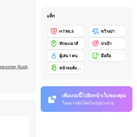
แท็ก
HTML5
ขว้างปา
ทักษะเมาส์
ปาเป้า
ผู้เล่น 1 คน
มือถือ
mposter Rush
หน้าจอสัมผัส
เพิ่มเกมนี้ไปยังหน้าเว็บของคุณ
โดยการฝังโค้ดไลน์อย่างง่าย