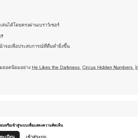
เล่นได้โดยตรงผ่านเบราว์เซอร์
ม?
อเพื่อประสบการณ์ที่ดื่มด่ำยิ่งขึ้น
มยอดนิยมอย่าง
He Likes the Darkness
,
Circus Hidden Numbers
,
İ
ยนหรือเข้าสู่ระบบเพื่อแสดงความคิดเห็น
ทะเบียน
เข้าสู่ระบบ