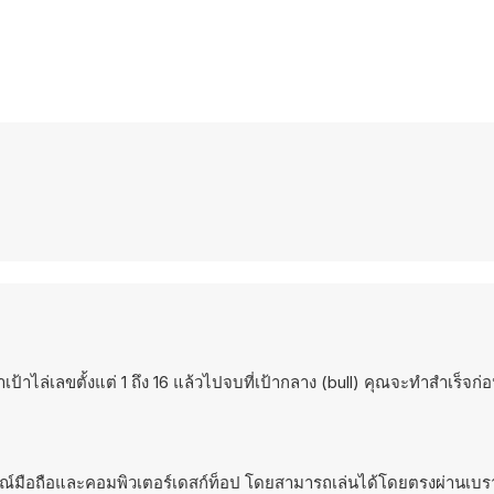
ป้าไล่เลขตั้งแต่ 1 ถึง 16 แล้วไปจบที่เป้ากลาง (bull) คุณจะทำสำเร็จก่อนค
รณ์มือถือและคอมพิวเตอร์เดสก์ท็อป โดยสามารถเล่นได้โดยตรงผ่านเบรา