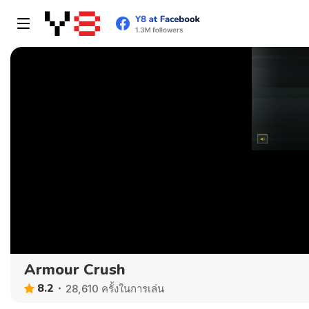
Armour Crush
8.2
28,610 ครั้งในการเล่น