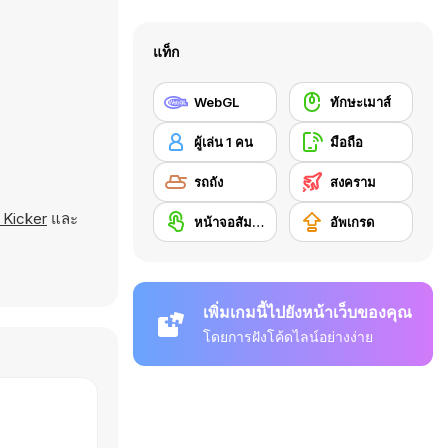
แท็ก
WebGL
ทักษะเมาส์
ผู้เล่น 1 คน
มือถือ
รถถัง
สงคราม
 Kicker
และ
หน้าจอสัมผัส
อัพเกรด
เพิ่มเกมนี้ไปยังหน้าเว็บของคุณ
โดยการฝังโค้ดไลน์อย่างง่าย