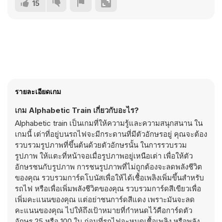
15
รายละเอียดเกม
เกม Alphabetic Train เกี่ยวกับอะไร?
Alphabetic train เป็นเกมที่ให้ความรู้และความสนุกสนาน ใน
เกมนี้ เต่าที่อยู่บนรถไฟจะมีกระดานที่มีตัวอักษรอยู่ คุณจะต้อง
รวบรวมรูปภาพที่ขึ้นต้นด้วยตัวอักษรนั้น ในการรวบรวม
รูปภาพ ให้แตะที่หน้าจอเมื่อรูปภาพอยู่เหนือเต่า เพื่อให้ตัว
อักษรชนกับรูปภาพ การชนรูปภาพที่ไม่ถูกต้องจะลดพลังชีวิต
ของคุณ รวบรวมการ์ดโบนัสเพื่อให้ได้เชื้อเพลิงเพิ่มขึ้นสำหรับ
รถไฟ หรือเพื่อเพิ่มพลังชีวิตของคุณ รวบรวมการ์ดสีเขียวเพื่อ
เพิ่มคะแนนของคุณ แต่อย่าชนการ์ดสีแดง เพราะมันจะลด
คะแนนของคุณ ไปให้ถึงเป้าหมายที่กำหนดไว้คือการ์ดตัว
อักษร 25 หรือ 100 ใบ ก่อนที่รถไฟจะหมดเชื้อเพลิง หรือพลัง