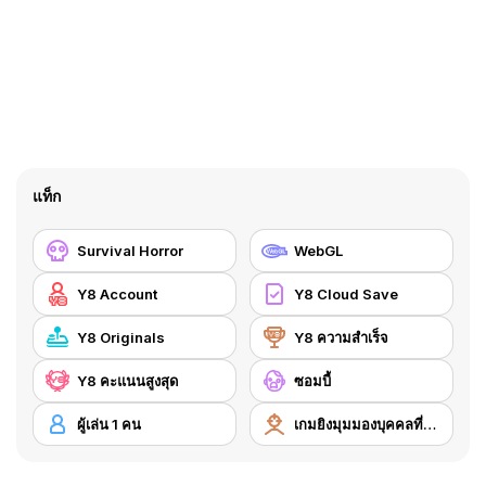
แท็ก
Survival Horror
WebGL
Y8 Account
Y8 Cloud Save
Y8 Originals
Y8 ความสำเร็จ
Y8 คะแนนสูงสุด
ซอมบี้
ผู้เล่น 1 คน
เกมยิงมุมมองบุคคลที่หนึ่ง