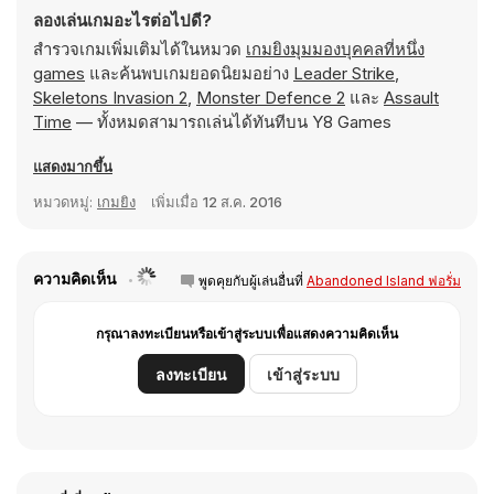
ลองเล่นเกมอะไรต่อไปดี?
สำรวจเกมเพิ่มเติมได้ในหมวด
เกมยิงมุมมองบุคคลที่หนึ่ง
games
และค้นพบเกมยอดนิยมอย่าง
Leader Strike
,
Skeletons Invasion 2
,
Monster Defence 2
และ
Assault
Time
— ทั้งหมดสามารถเล่นได้ทันทีบน Y8 Games
แสดงมากขึ้น
หมวดหมู่:
เกมยิง
เพิ่มเมื่อ
12 ส.ค. 2016
ความคิดเห็น
พูดคุยกับผู้เล่นอื่นที่
Abandoned Island ฟอรั่ม
กรุณาลงทะเบียนหรือเข้าสู่ระบบเพื่อแสดงความคิดเห็น
ลงทะเบียน
เข้าสู่ระบบ